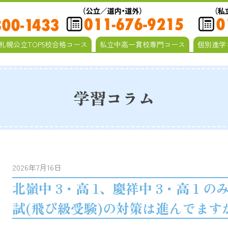
札幌公立TOP5校合格コース
私立中高一貫校専門コース
個別進学
学習コラム
2026年7月16日
北嶺中 3・高 1、慶祥中 3・高 1 
試(飛び級受験)の対策は進んでます