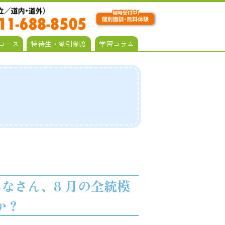
コース
特待生・割引制度
学習コラム
のみなさん、8 月の全統模
か？