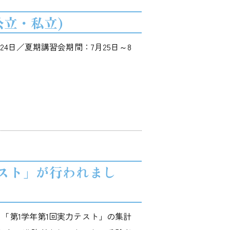
公立・私立)
24日／夏期講習会期間：7月25日～8
テスト」が行われまし
「第1学年第1回実力テスト」の集計