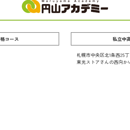
合格コース
私立中
札幌市中央区北1条西25丁目
東光ストアさんの西向か