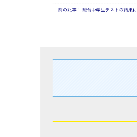
前の記事：
駿台中学生テストの結果
投
稿
ナ
ビ
ゲ
ー
シ
ョ
ン