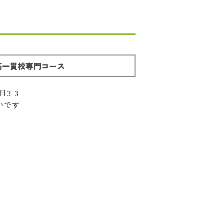
高一貫校専門コース
3-3
いです