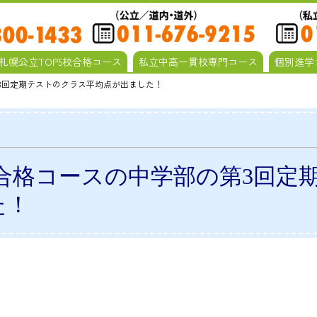
札幌公立TOP5校合格コース
私立中高一貫校専門コース
個別進学
第3回定期テストのクラス平均点が出ました！
校合格コースの中学部の第3回定
た！