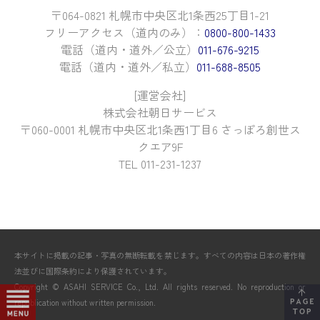
〒064-0821 札幌市中央区北1条西25丁目1-21
フリーアクセス（道内のみ）：
0800-800-1433
電話（道内・道外／公立）
011-676-9215
電話（道内・道外／私立）
011-688-8505
[運営会社]
株式会社朝日サービス
〒060-0001 札幌市中央区北1条西1丁目6 さっぽろ創世ス
クエア9F
TEL 011-231-1237
本サイトに掲載の記事・写真の無断転載を禁じます。すべての内容は日本の著作権
法並びに国際条約により保護されています。
Copyright © ASAHI SERVICE Co., Ltd. All rights reserved. No reproduction or
republication without written permission.