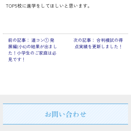
TOP5校に進学をしてほしいと思います。
前の記事：
道コン① 発
次の記事：
合判模試の得
投
展編(小6)の結果が出まし
点実績を更新しました！
稿
た！小学生のご家庭は必
見です！
ナ
ビ
ゲ
ー
シ
ョ
お問い合わせ
ン