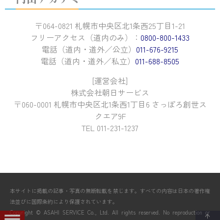
〒064-0821 札幌市中央区北1条西25丁目1-21
フリーアクセス（道内のみ）：
0800-800-1433
電話（道内・道外／公立）
011-676-9215
電話（道内・道外／私立）
011-688-8505
[運営会社]
株式会社朝日サービス
〒060-0001 札幌市中央区北1条西1丁目6 さっぽろ創世ス
クエア9F
TEL 011-231-1237
本サイトに掲載の記事・写真の無断転載を禁じます。すべての内容は日本の著作権
法並びに国際条約により保護されています。
Copyright © ASAHI SERVICE Co., Ltd. All rights reserved. No reproduction or