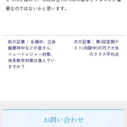
要なのではないかと思います。
前の記事：
北嶺中、立命
次の記事：
第1回定期テ
投
館慶祥中などの皆さん、
スト(向陵中)の円アカ生
稿
ニュートレジャー対策、
のクラス平均点
体系数学対策は進んでい
ナ
ますか？
ビ
ゲ
ー
シ
ョ
お問い合わせ
ン