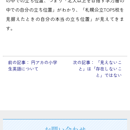
の中での立ち位置、つまり「北大以上を目指す学力層の
中での自分の立ち位置」がわかり、「札幌公立TOP5校を
見据えたときの自分の本当の立ち位置」が見えてきま
す。
前の記事：
円アカの小学
次の記事：
「見えないこ
投
生英語について
と」は「存在しないこ
稿
と」ではない
ナ
ビ
ゲ
ー
シ
お問い合わせ