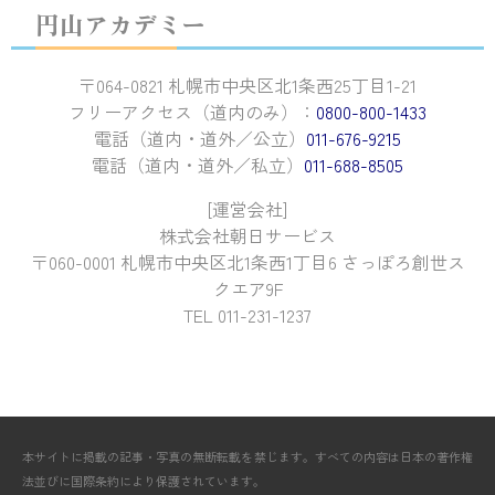
円山アカデミー
〒064-0821 札幌市中央区北1条西25丁目1-21
フリーアクセス（道内のみ）：
0800-800-1433
電話（道内・道外／公立）
011-676-9215
電話（道内・道外／私立）
011-688-8505
[運営会社]
株式会社朝日サービス
〒060-0001 札幌市中央区北1条西1丁目6 さっぽろ創世ス
クエア9F
TEL 011-231-1237
本サイトに掲載の記事・写真の無断転載を禁じます。すべての内容は日本の著作権
法並びに国際条約により保護されています。