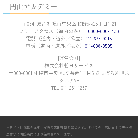
円山アカデミー
〒064-0821 札幌市中央区北1条西25丁目1-21
フリーアクセス（道内のみ）：
0800-800-1433
電話（道内・道外／公立）
011-676-9215
電話（道内・道外／私立）
011-688-8505
[運営会社]
株式会社朝日サービス
〒060-0001 札幌市中央区北1条西1丁目6 さっぽろ創世ス
クエア9F
TEL 011-231-1237
本サイトに掲載の記事・写真の無断転載を禁じます。すべての内容は日本の著作権
法並びに国際条約により保護されています。