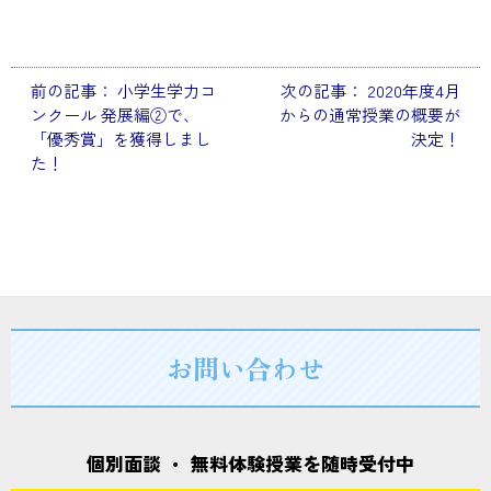
前の記事：
小学生学力コ
次の記事：
2020年度4月
投
ンクール 発展編②で、
からの通常授業の概要が
稿
「優秀賞」を獲得しまし
決定！
た！
ナ
ビ
ゲ
ー
シ
ョ
お問い合わせ
ン
個別面談 ・ 無料体験授業を随時受付中