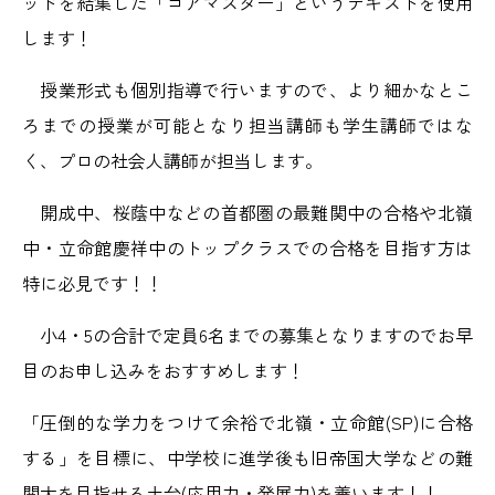
ッドを結集した「コアマスター」というテキストを使用
します！
授業形式も個別指導で行いますので、より細かなとこ
ろまでの授業が可能となり担当講師も学生講師ではな
く、プロの社会人講師が担当します。
開成中、桜蔭中などの首都圏の最難関中の合格や北嶺
中・立命館慶祥中のトップクラスでの合格を目指す方は
特に必見です！！
小4・5の合計で定員6名までの募集となりますのでお早
目のお申し込みをおすすめします！
「圧倒的な学力をつけて余裕で北嶺・立命館(SP)に合格
する」を目標に、中学校に進学後も旧帝国大学などの難
関大を目指せる土台(応用力・発展力)を養います！！